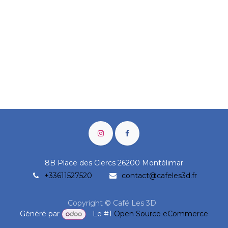
8B Place des Clercs 26200 Montélimar
+33611527520
contact@cafeles3d.fr
Copyright © Café Les 3D
Généré par
- Le #1
Open Source eCommerce